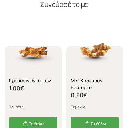
Συνδύασέ το με
Κρουασίνι 6 τυριών
Mini Κρουασάν
1,00
€
Βουτύρου
0,90
€
Tεμάχιο
Tεμάχιο
Το θέλω
Το θέλω