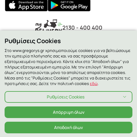
2130 - 400 400
Ρυθμίσεις Cookies
Στο www.gregorys.gr χρησιμοποιούμε cookies για να βελτιώσουμε
την εμπειρία πλοήγησής σας και να σας προσφέρουμε
εξατομικευμένο περιεχόμενο. Κάντε κλικ στο "Αποδοχή όλων" για
πλήρως εξατομικευμένη εμπειρία. Με την επιλογή "Απόρριψη
όλων", ενεργοποιούνται μόνο τα απολύτως απαραίτητα cookies.
Μέσα από τις "Ρυθμίσεις Cookies" μπορείτε να διαχειριστείτε τις
προτιμήσεις σας. Δείτε την πολιτική cookies
εδώ
.
Ρυθμίσεις Cookies
Πολιτική Απορρήτου
Πολιτική Cookies
Όροι χρήσης
Όροι χρήσης Χαμόγελα
Αλλεργιογόνα
Απόρριψη όλων
© 2026 ΓΡΗΓΟΡΗΣ ALL RIGHTS RESERVED
Αποδοχή όλων
Το θέλω