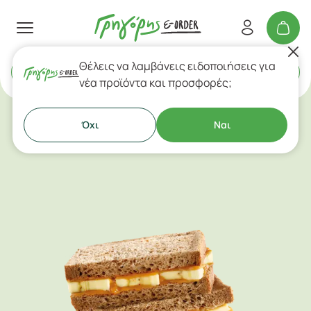
Θέλεις να λαμβάνεις ειδοποιήσεις για
Delivery
ή
Takeaway
νέα προϊόντα και προσφορές;
Όχι
Ναι
Κρύα Σάντουιτς & Τορτίγιες