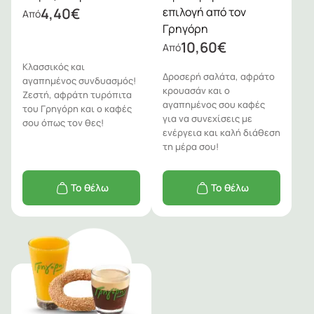
4,40
€
επιλογή από τον
Από
Γρηγόρη
10,60
€
Από
Κλασσικός και
Δροσερή σαλάτα, αφράτο
αγαπημένος συνδυασμός!
κρουασάν και ο
Ζεστή, αφράτη τυρόπιτα
αγαπημένος σου καφές
του Γρηγόρη και ο καφές
για να συνεχίσεις με
σου όπως τον θες!
ενέργεια και καλή διάθεση
τη μέρα σου!
Το θέλω
Το θέλω