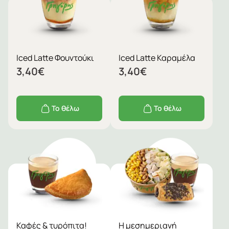
Iced Latte Φουντούκι
Iced Latte Καραμέλα
3,40
€
3,40
€
Το θέλω
Το θέλω
Καφές & τυρόπιτα!
Η μεσημεριανή