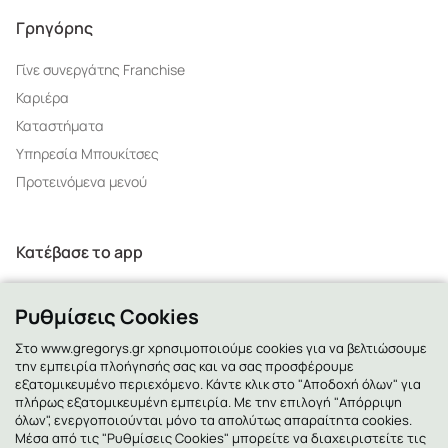
Γρηγόρης
Γίνε συνεργάτης Franchise
Καριέρα
Καταστήματα
Υπηρεσία Μπουκίτσες
Προτεινόμενα μενού
Κατέβασε το app
Ρυθμίσεις Cookies
Στο www.gregorys.gr χρησιμοποιούμε cookies για να βελτιώσουμε
την εμπειρία πλοήγησής σας και να σας προσφέρουμε
2130 - 400 400
εξατομικευμένο περιεχόμενο. Κάντε κλικ στο "Αποδοχή όλων" για
πλήρως εξατομικευμένη εμπειρία. Με την επιλογή "Απόρριψη
όλων", ενεργοποιούνται μόνο τα απολύτως απαραίτητα cookies.
Μέσα από τις "Ρυθμίσεις Cookies" μπορείτε να διαχειριστείτε τις