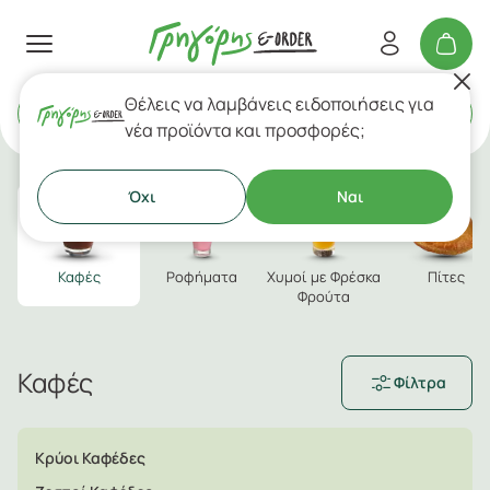
Θέλεις να λαμβάνεις ειδοποιήσεις για
Delivery
ή
Takeaway
νέα προϊόντα και προσφορές;
Όχι
Ναι
Καφές
Ροφήματα
Χυμοί με Φρέσκα
Πίτες
Φρούτα
Καφές
Φίλτρα
Κρύοι Καφέδες