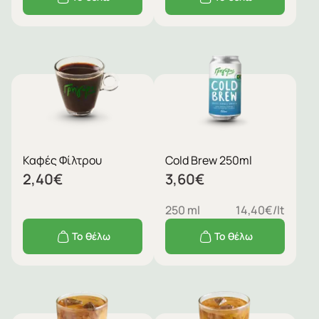
Καφές Φίλτρου
Cold Brew 250ml
2,40
€
3,60
€
250 ml
14,40€/lt
Το θέλω
Το θέλω