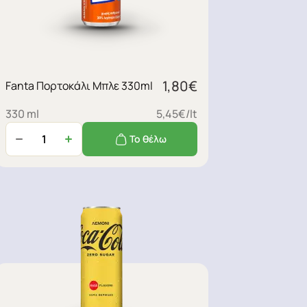
1,80
€
Fanta Πορτοκάλι Μπλε 330ml
330 ml
5,45€/lt
Το θέλω