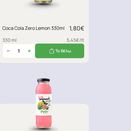
1,80
€
Coca Cola Zero Lemon 330ml
330 ml
5,45€/lt
Το θέλω