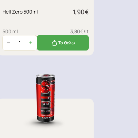
1,90
€
Hell Zero 500ml
500 ml
3,80€/lt
Το θέλω