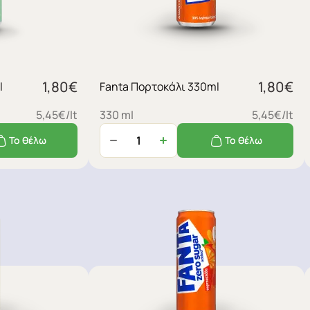
1,80
€
1,80
€
l
Fanta Πορτοκάλι 330ml
5,45€/lt
330 ml
5,45€/lt
Το θέλω
Το θέλω