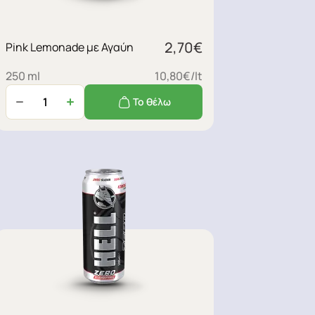
2,70
€
Pink Lemonade με Αγαύη
250 ml
10,80€/lt
Το θέλω