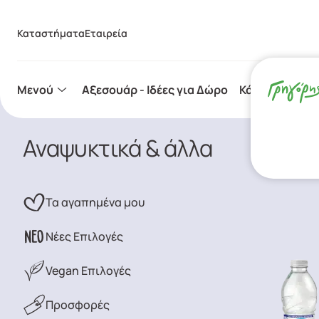
Καταστήματα
Εταιρεία
Μενού
Aξεσουάρ - Ιδέες για Δώρο
Κάψουλες Espr
Αναψυκτικά & άλλα
Τα αγαπημένα μου
Νέες Επιλογές
Vegan Επιλογές
Προσφορές