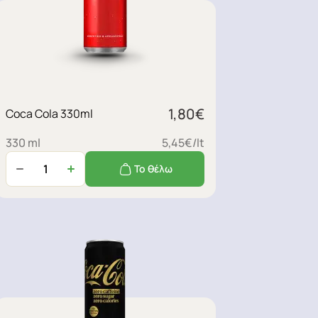
1,80
€
Coca Cola 330ml
330 ml
5,45€/lt
Το θέλω