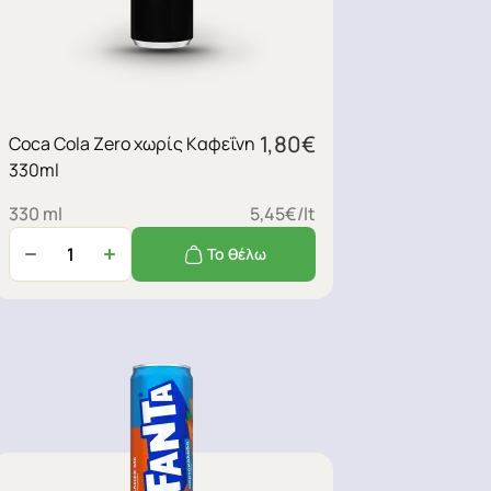
1,80
€
Coca Cola Zero χωρίς Kαφεΐνη
330ml
330 ml
5,45€/lt
Το θέλω