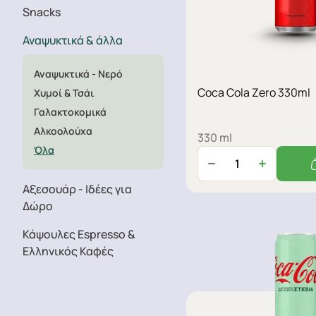
Snacks
Αναψυκτικά & άλλα
Αναψυκτικά - Νερό
Coca Cola Zero 330ml
Χυμοί & Τσάι
Γαλακτοκομικά
Αλκοολούχα
330 ml
Όλα
Aξεσουάρ - Ιδέες για
Δώρο
Κάψουλες Espresso &
Ελληνικός Καφές