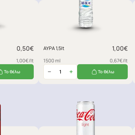
0,50
€
1,00
€
ΑΥΡΑ 1,5lt
1,00€/lt
1500 ml
0,67€/lt
Το θέλω
Το θέλω