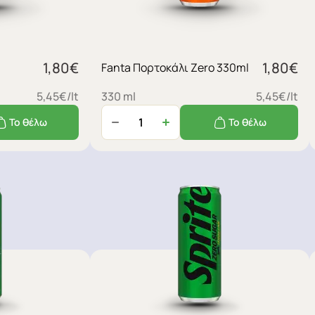
1,80
€
1,80
€
Fanta Πορτοκάλι Zero 330ml
5,45€/lt
330 ml
5,45€/lt
Το θέλω
Το θέλω