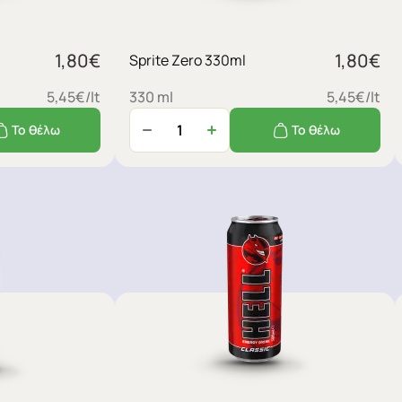
1,80
€
1,80
€
Sprite Zero 330ml
5,45€/lt
330 ml
5,45€/lt
Το θέλω
Το θέλω