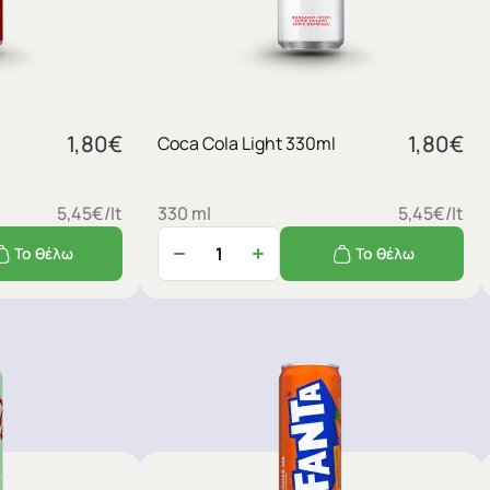
1,80
€
1,80
€
Coca Cola Light 330ml
5,45€/lt
330 ml
5,45€/lt
Το θέλω
Το θέλω