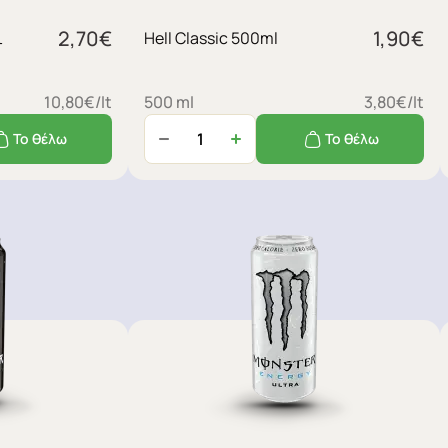
2,70
€
1,90
€
ι
Hell Classic 500ml
10,80€/lt
500 ml
3,80€/lt
Το θέλω
Το θέλω