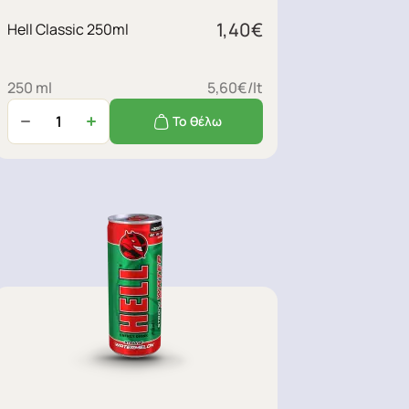
1,40
€
Hell Classic 250ml
250 ml
5,60€/lt
Το θέλω