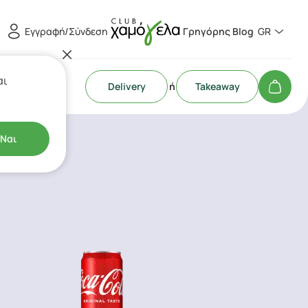
Εγγραφή/Σύνδεση
Γρηγόρης Blog
GR
αι
Delivery
ή
Takeaway
Ναι