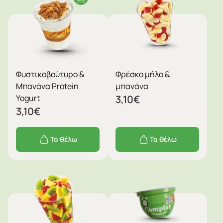
Φυστικοβούτυρο &
Φρέσκο μήλο &
Μπανάνα Protein
μπανάνα
Yogurt
3,10
€
3,10
€
Το θέλω
Το θέλω