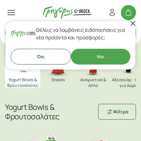
Θέλεις να λαμβάνεις ειδοποιήσεις για
Delivery
ή
Takeaway
νέα προϊόντα και προσφορές;
Όχι
Ναι
Yogurt Bowls &
Snacks
Αναψυκτικά &
Aξεσουάρ - Ιδέ
Φρουτοσαλάτες
άλλα
για Δώρο
Yogurt Bowls &
Φίλτρα
Φρουτοσαλάτες