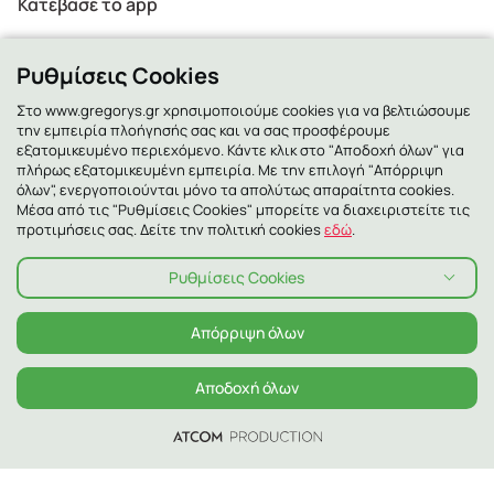
Κατέβασε το app
Ρυθμίσεις Cookies
Στο www.gregorys.gr χρησιμοποιούμε cookies για να βελτιώσουμε
την εμπειρία πλοήγησής σας και να σας προσφέρουμε
2130 - 400 400
εξατομικευμένο περιεχόμενο. Κάντε κλικ στο "Αποδοχή όλων" για
πλήρως εξατομικευμένη εμπειρία. Με την επιλογή "Απόρριψη
όλων", ενεργοποιούνται μόνο τα απολύτως απαραίτητα cookies.
Μέσα από τις "Ρυθμίσεις Cookies" μπορείτε να διαχειριστείτε τις
προτιμήσεις σας. Δείτε την πολιτική cookies
εδώ
.
Ρυθμίσεις Cookies
Απόρριψη όλων
Αποδοχή όλων
Πολιτική Απορρήτου
Πολιτική Cookies
Όροι χρήσης
Όροι χρήσης Χαμόγελα
Αλλεργιογόνα
© 2026 ΓΡΗΓΟΡΗΣ ALL RIGHTS RESERVED