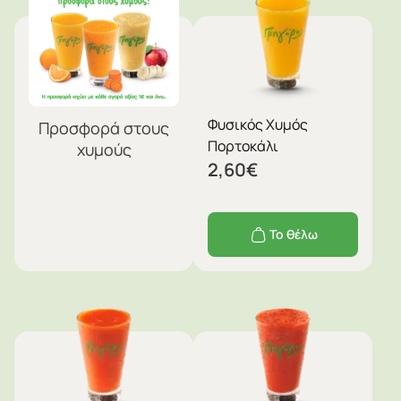
Φυσικός Χυμός
Προσφορά στους
Πορτοκάλι
χυμούς
2,60
€
Το θέλω