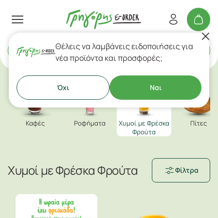
Θέλεις να λαμβάνεις ειδοποιήσεις για
Delivery
ή
Takeaway
νέα προϊόντα και προσφορές;
Όχι
Ναι
Καφές
Ροφήματα
Χυμοί με Φρέσκα
Πίτες
Φρούτα
Χυμοί με Φρέσκα Φρούτα
Φίλτρα