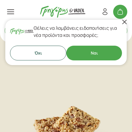
Θέλεις να λαμβάνεις ειδοποιήσεις για
Delivery
ή
Takeaway
νέα προϊόντα και προσφορές;
Όχι
Ναι
Μπάρες