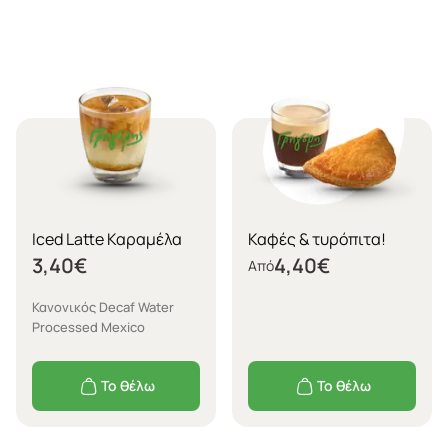
Iced Latte Καραμέλα
Καφές & τυρόπιτα!
3,40
€
4,40
€
Από
Κανονικός Decaf Water
Processed Mexico
Το θέλω
Το θέλω