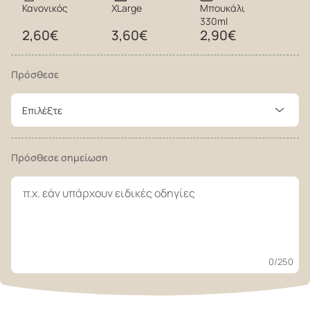
Κανονικός
XLarge
Μπουκάλι
330ml
2,60€
3,60€
2,90€
Πρόσθεσε
Επιλέξτε
Πρόσθεσε σημείωση
0
/250