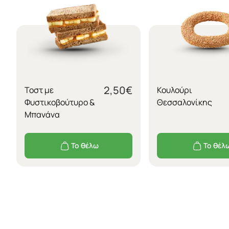
2,50
€
Τοστ με
Κουλούρι
Φυστικοβούτυρο &
Θεσσαλονίκης
Μπανάνα
Το θέλω
Το θέλ