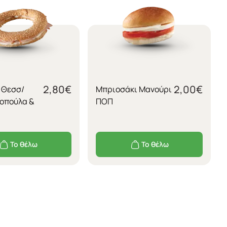
2,80
€
2,00
€
 Θεσσ/
Μπριοσάκι Μανούρι
λοπούλα &
ΠΟΠ
Το θέλω
Το θέλω