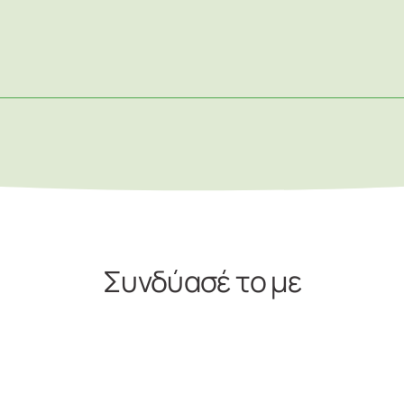
Συνδύασέ το με