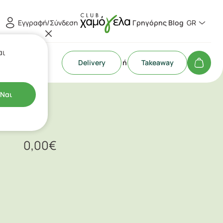
Εγγραφή/Σύνδεση
Γρηγόρης Blog
GR
αι
Delivery
ή
Takeaway
Ναι
0,00
€