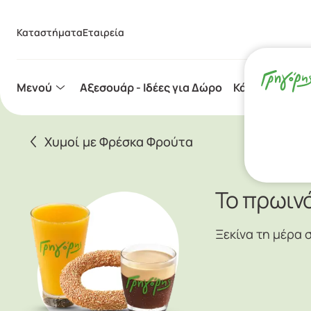
Καταστήματα
Εταιρεία
Μενού
Aξεσουάρ - Ιδέες για Δώρο
Κάψουλες Espr
Χυμοί με Φρέσκα Φρούτα
Το πρωιν
Ξεκίνα τη μέρα 