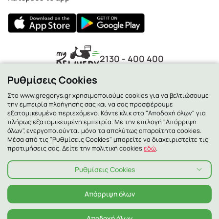
2130 - 400 400
Ρυθμίσεις Cookies
Στο www.gregorys.gr χρησιμοποιούμε cookies για να βελτιώσουμε
την εμπειρία πλοήγησής σας και να σας προσφέρουμε
εξατομικευμένο περιεχόμενο. Κάντε κλικ στο "Αποδοχή όλων" για
πλήρως εξατομικευμένη εμπειρία. Με την επιλογή "Απόρριψη
όλων", ενεργοποιούνται μόνο τα απολύτως απαραίτητα cookies.
Μέσα από τις "Ρυθμίσεις Cookies" μπορείτε να διαχειριστείτε τις
προτιμήσεις σας. Δείτε την πολιτική cookies
εδώ
.
Ρυθμίσεις Cookies
Πολιτική Απορρήτου
Πολιτική Cookies
Όροι χρήσης
Όροι χρήσης Χαμόγελα
Αλλεργιογόνα
Απόρριψη όλων
© 2026 ΓΡΗΓΟΡΗΣ ALL RIGHTS RESERVED
Αποδοχή όλων