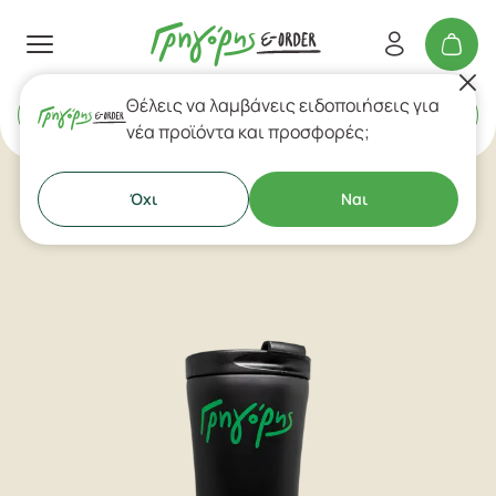
Θέλεις να λαμβάνεις ειδοποιήσεις για
Delivery
ή
Takeaway
νέα προϊόντα και προσφορές;
Όχι
Ναι
Aξεσουάρ - Ιδέες για Δώρο