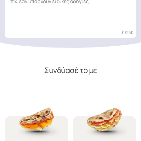
0
/250
Συνδύασέ το με