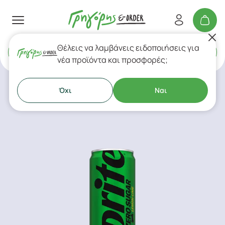
Θέλεις να λαμβάνεις ειδοποιήσεις για
Delivery
ή
Takeaway
νέα προϊόντα και προσφορές;
Όχι
Ναι
Αναψυκτικά - Νερό