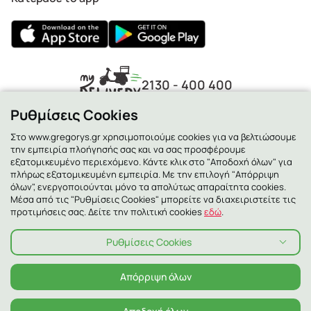
2130 - 400 400
Ρυθμίσεις Cookies
Στο www.gregorys.gr χρησιμοποιούμε cookies για να βελτιώσουμε
την εμπειρία πλοήγησής σας και να σας προσφέρουμε
εξατομικευμένο περιεχόμενο. Κάντε κλικ στο "Αποδοχή όλων" για
πλήρως εξατομικευμένη εμπειρία. Με την επιλογή "Απόρριψη
όλων", ενεργοποιούνται μόνο τα απολύτως απαραίτητα cookies.
Μέσα από τις "Ρυθμίσεις Cookies" μπορείτε να διαχειριστείτε τις
προτιμήσεις σας. Δείτε την πολιτική cookies
εδώ
.
Ρυθμίσεις Cookies
Πολιτική Απορρήτου
Πολιτική Cookies
Όροι χρήσης
Όροι χρήσης Χαμόγελα
Αλλεργιογόνα
Απόρριψη όλων
© 2026 ΓΡΗΓΟΡΗΣ ALL RIGHTS RESERVED