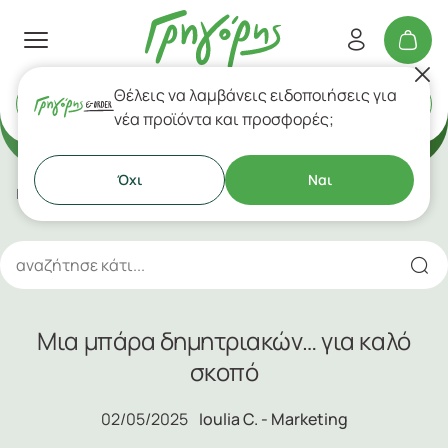
Θέλεις να λαμβάνεις ειδοποιήσεις για
Delivery
ή
Takeaway
Το Βlog του
νέα προϊόντα και προσφορές;
Γρηγόρη
Όχι
Ναι
Γρηγόρης Blog
Μια μπάρα δημητριακών… για καλό σκοπό
Μια μπάρα δημητριακών… για καλό
σκοπό
02/05/2025
Ioulia C. - Marketing