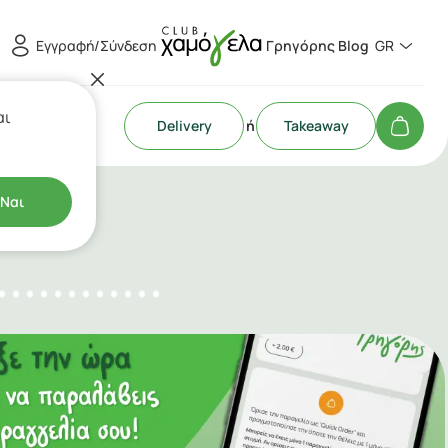
Εγγραφή/Σύνδεση
Γρηγόρης Blog
GR
αι
Delivery
ή
Takeaway
Ναι