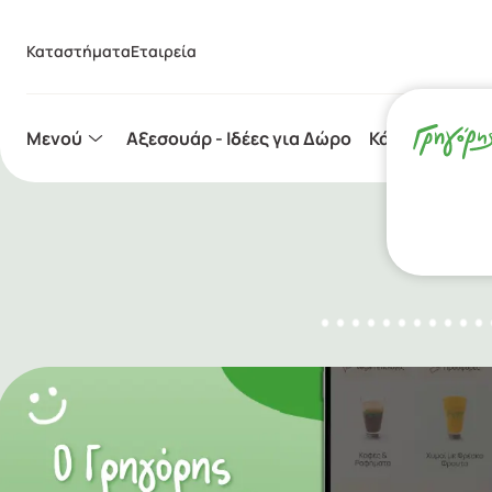
Καταστήματα
Εταιρεία
Μενού
Aξεσουάρ - Ιδέες για Δώρο
Κάψουλες Espr