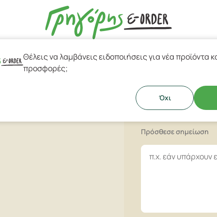
Θέλεις να λαμβάνεις ειδοποιήσεις για νέα προϊόντα κ
esso & Ελληνικός Καφές
προσφορές;
Κουρού Τυ
ζήθρα νωπή & κεφαλοτύρι.
Όχι
Πρόσθεσε σημείωση