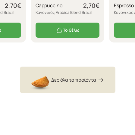
2,70
€
2,70
€
o
Cappuccino
Espresso
d Brazil
Κανονικός Arabica Blend Brazil
Κανονικός A
ω
Το θέλω
Δες όλα τα προϊόντα