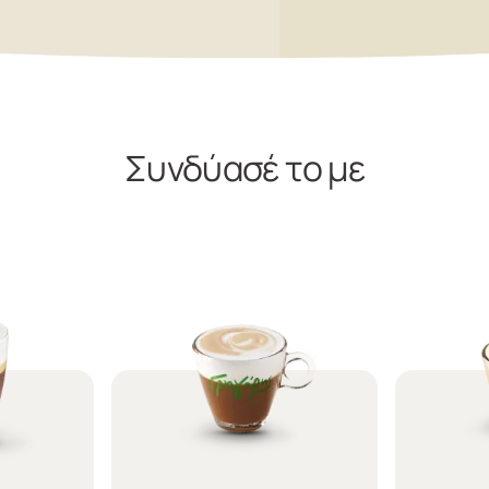
Συνδύασέ το με