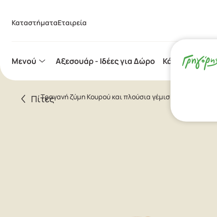
Καταστήματα
Εταιρεία
Μενού
Aξεσουάρ - Ιδέες για Δώρο
Κάψουλες Espr
Τραγανή ζύμη Κουρού και πλούσια γέμιση µε φέτα, μυ
Πίτες