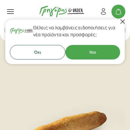
Θέλεις να λαμβάνεις ειδοποιήσεις για
Delivery
ή
Takeaway
νέα προϊόντα και προσφορές;
Όχι
Ναι
Πίτες