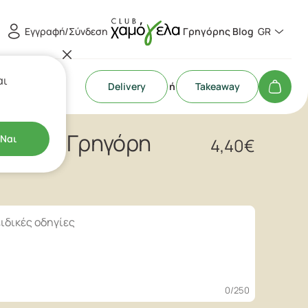
Εγγραφή/Σύνδεση
Γρηγόρης Blog
GR
αι
Delivery
ή
Takeaway
ial του Γρηγόρη
Ναι
4,40
€
0
/250