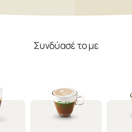
Συνδύασέ το με