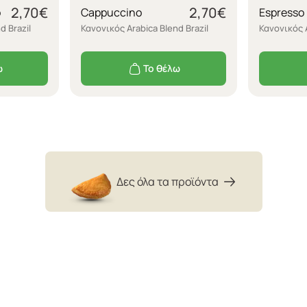
2,70
€
2,70
€
o
Cappuccino
Espresso
d Brazil
Κανονικός Arabica Blend Brazil
Κανονικός A
ω
Το θέλω
Δες όλα τα προϊόντα