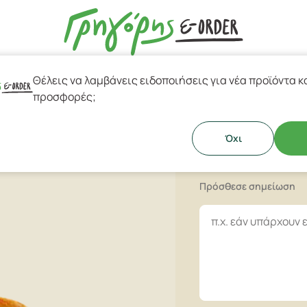
Θέλεις να λαμβάνεις ειδοποιήσεις για νέα προϊόντα κ
esso & Ελληνικός Καφές
προσφορές;
Πίτσα Spec
ας & πλούσια σύνθεση με τυρί,
Όχι
Πρόσθεσε σημείωση