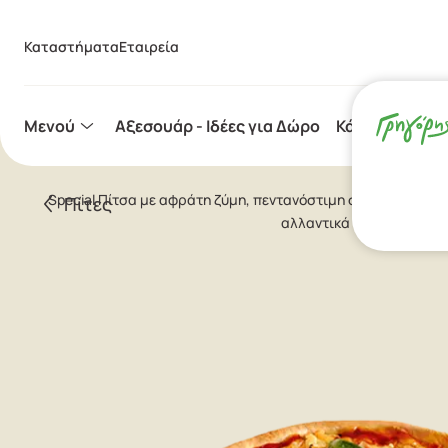
Καταστήματα
Εταιρεία
Μενού
Aξεσουάρ - Ιδέες για Δώρο
Κάψουλες Espr
Special Πίτσα με αφράτη ζύμη, πεντανόστιμη σάλτσα ντομάτ
Πίτες
αλλαντικά & πιπεριά