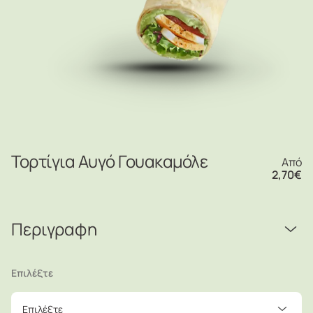
Τορτίγια Αυγό Γουακαμόλε
Από
2,70
€
Περιγραφη
Επιλέξτε
Επιλέξτε