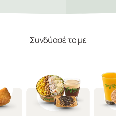
Συνδύασέ το με