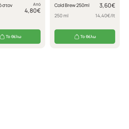
Από
3,60
€
ό στον
Cold Brew 250ml
4,80
€
250 ml
14,40€/lt
Το θέλω
Το θέλω