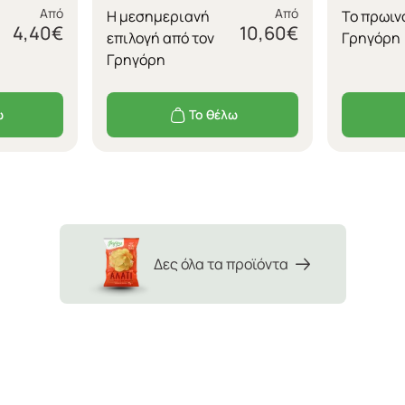
Από
Από
Η μεσημεριανή
Το πρωιν
4,40
€
10,60
€
επιλογή από τον
Γρηγόρη
Γρηγόρη
ω
Το θέλω
Δες όλα τα προϊόντα