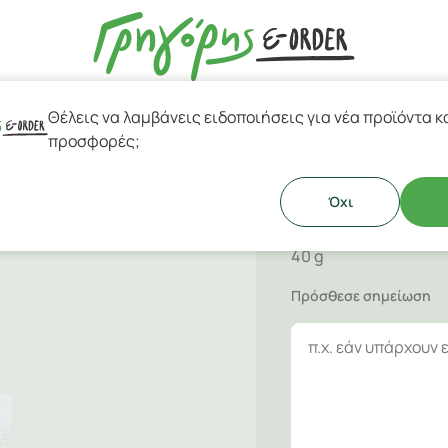
Θέλεις να λαμβάνεις ειδοποιήσεις για νέα προϊόντα κ
esso & Ελληνικός Καφές
προσφορές;
Ξηροί Καρ
όψυχα, φιστίκι κελυφωτό. Το
Όχι
ημέρας!
40 g
Πρόσθεσε σημείωση