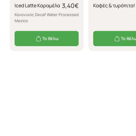
3,40
€
Iced Latte Καραμέλα
Καφές & τυρόπιτα!
Κανονικός Decaf Water Processed
Mexico
Το θέλω
Το θέλ