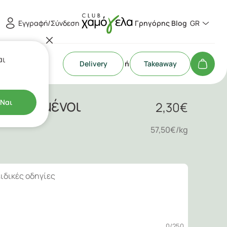
Εγγραφή/Σύνδεση
Γρηγόρης Blog
GR
αι
Delivery
ή
Takeaway
ποί Ψημένοι
Ναι
2,30
€
57,50€/kg
0
/250