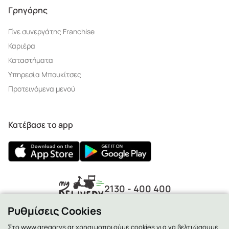
Γρηγόρης
Γίνε συνεργάτης Franchise
Καριέρα
Καταστήματα
Υπηρεσία Μπουκίτσες
Προτεινόμενα μενού
Κατέβασε το app
2130 - 400 400
Ρυθμίσεις Cookies
Στο www.gregorys.gr χρησιμοποιούμε cookies για να βελτιώσουμε