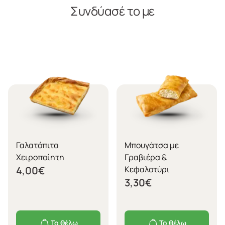
Συνδύασέ το με
Γαλατόπιτα
Μπουγάτσα με
Χειροποίητη
Γραβιέρα &
4,00
€
Κεφαλοτύρι
3,30
€
Το θέλω
Το θέλω