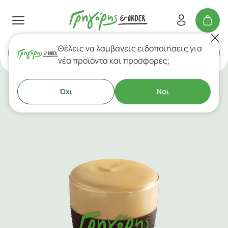
Θέλεις να λαμβάνεις ειδοποιήσεις για
Delivery
ή
Takeaway
νέα προϊόντα και προσφορές;
Όχι
Ναι
Κρύοι Καφέδες