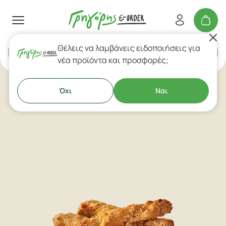
Θέλεις να λαμβάνεις ειδοποιήσεις για
Delivery
ή
Takeaway
νέα προϊόντα και προσφορές;
Όχι
Ναι
Μπουκίτσες